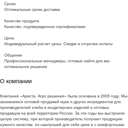
Сроки
Оптимальные сроки доставки
Качество продукта
Качество, подтвержденное сертификатами
Цена
Индивидуальный расчет цены. Скидки и отсрочка оплаты
Общение
Профессиональные менеджеры, готовые найти для вас
оптимальное решение
О компании
Пекарня в Липецке
Компания «Ариста. Агро решения» была основана в 2005 году. Мы
Спасибо вам, коллеги, за индивидуальный
занимаемся оптовой продажей муки и других ингредиентов для
подход! Вы всегда советуете, какую муку
производителей хлеба и кондитерских изделий и оптовых
выгоднее купить на конкретный момент
продавцов на всей территории России. За эти годы мы выстроили
времени и рекомендуете адекватные замены в
целую систему, при которой производитель получает продукцию
случае, если сейчас на рынке нет того, что
нужного качества по наилучшей для себе цене и с комфортными